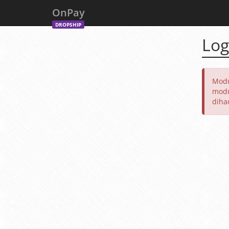
OnPay
DROPSHIP
Log
Modu
modu
diha