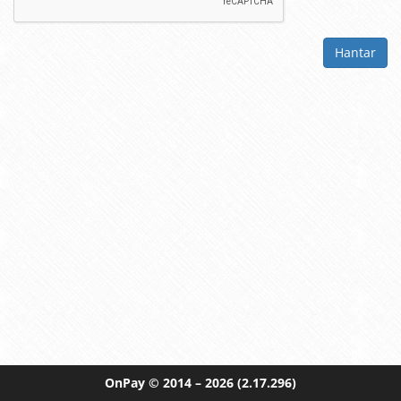
Hantar
OnPay
© 2014 – 2026
(2.17.296)